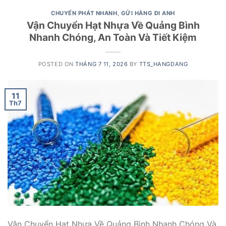
CHUYỂN PHÁT NHANH
,
GỬI HÀNG ĐI ANH
Vận Chuyển Hạt Nhựa Về Quảng Bình
Nhanh Chóng, An Toàn Và Tiết Kiệm
POSTED ON
THÁNG 7 11, 2026
BY
TTS_HANGDANG
11
Th7
Vận Chuyển Hạt Nhựa Về Quảng Bình Nhanh Chóng Và