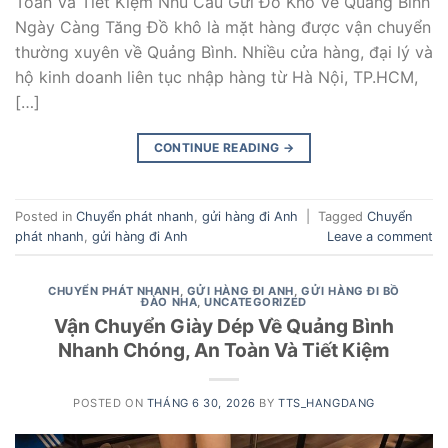
Toàn Và Tiết Kiệm Nhu Cầu Gửi Đồ Khô Về Quảng Bình
Ngày Càng Tăng Đồ khô là mặt hàng được vận chuyển
thường xuyên về Quảng Bình. Nhiều cửa hàng, đại lý và
hộ kinh doanh liên tục nhập hàng từ Hà Nội, TP.HCM,
[…]
CONTINUE READING
→
Posted in
Chuyển phát nhanh
,
gửi hàng đi Anh
|
Tagged
Chuyển
phát nhanh
,
gửi hàng đi Anh
Leave a comment
CHUYỂN PHÁT NHANH
,
GỬI HÀNG ĐI ANH
,
GỬI HÀNG ĐI BỒ
ĐÀO NHA
,
UNCATEGORIZED
Vận Chuyển Giày Dép Về Quảng Bình
Nhanh Chóng, An Toàn Và Tiết Kiệm
POSTED ON
THÁNG 6 30, 2026
BY
TTS_HANGDANG