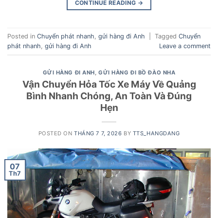
CONTINUE READING
→
Posted in
Chuyển phát nhanh
,
gửi hàng đi Anh
|
Tagged
Chuyển
phát nhanh
,
gửi hàng đi Anh
Leave a comment
GỬI HÀNG ĐI ANH
,
GỬI HÀNG ĐI BỒ ĐÀO NHA
Vận Chuyển Hỏa Tốc Xe Máy Về Quảng
Bình Nhanh Chóng, An Toàn Và Đúng
Hẹn
POSTED ON
THÁNG 7 7, 2026
BY
TTS_HANGDANG
07
Th7