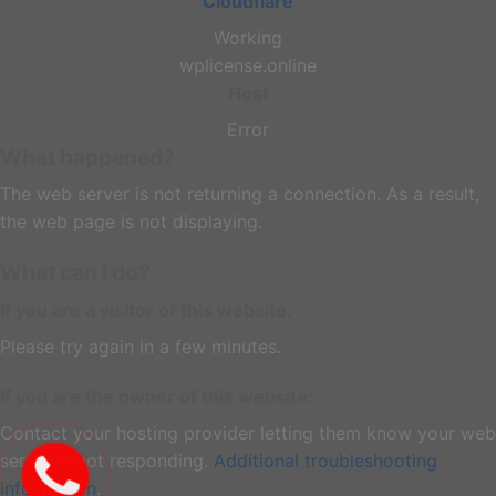
Cloudflare
Working
wplicense.online
Host
Error
What happened?
The web server is not returning a connection. As a result,
the web page is not displaying.
What can I do?
If you are a visitor of this website:
Please try again in a few minutes.
If you are the owner of this website:
Contact your hosting provider letting them know your web
server is not responding.
Additional troubleshooting
information
.