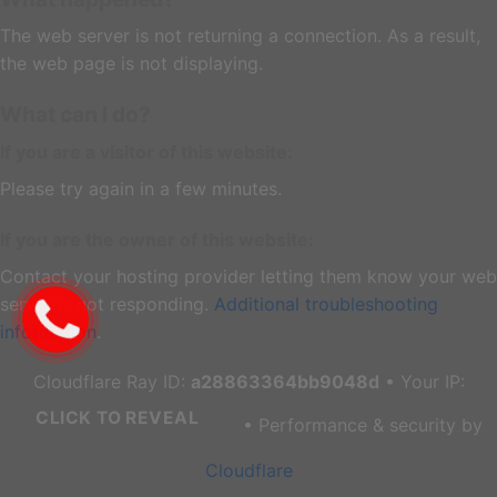
The web server is not returning a connection. As a result,
the web page is not displaying.
What can I do?
If you are a visitor of this website:
Please try again in a few minutes.
If you are the owner of this website:
Contact your hosting provider letting them know your web
server is not responding.
Additional troubleshooting
information
.
Cloudflare Ray ID:
a28863364bb9048d
•
Your IP:
CLICK TO REVEAL
•
Performance & security by
Cloudflare