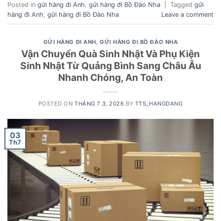
Posted in
gửi hàng đi Anh
,
gửi hàng đi Bồ Đào Nha
|
Tagged
gửi
hàng đi Anh
,
gửi hàng đi Bồ Đào Nha
Leave a comment
GỬI HÀNG ĐI ANH
,
GỬI HÀNG ĐI BỒ ĐÀO NHA
Vận Chuyển Quà Sinh Nhật Và Phụ Kiện
Sinh Nhật Từ Quảng Bình Sang Châu Âu
Nhanh Chóng, An Toàn
POSTED ON
THÁNG 7 3, 2026
BY
TTS_HANGDANG
03
Th7