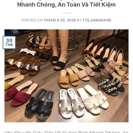
Nhanh Chóng, An Toàn Và Tiết Kiệm
POSTED ON
THÁNG 6 30, 2026
BY
TTS_HANGDANG
30
Th6