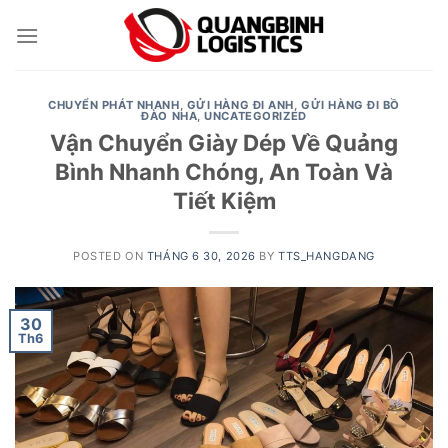
Skip
to
content
CHUYỂN PHÁT NHANH
,
GỬI HÀNG ĐI ANH
,
GỬI HÀNG ĐI BỒ
ĐÀO NHA
,
UNCATEGORIZED
Vận Chuyển Giày Dép Về Quảng
Bình Nhanh Chóng, An Toàn Và
Tiết Kiệm
POSTED ON
THÁNG 6 30, 2026
BY
TTS_HANGDANG
30
Th6