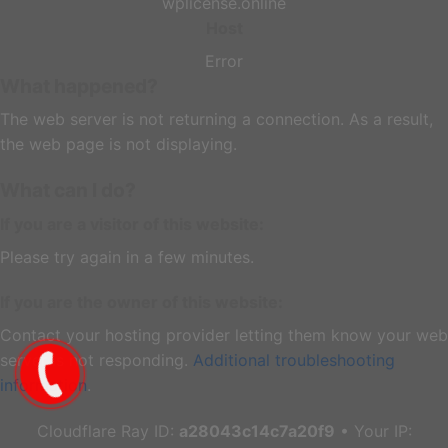
wplicense.online
Host
Error
What happened?
The web server is not returning a connection. As a result,
the web page is not displaying.
What can I do?
If you are a visitor of this website:
Please try again in a few minutes.
If you are the owner of this website:
Contact your hosting provider letting them know your web
server is not responding.
Additional troubleshooting
information
.
Cloudflare Ray ID:
a28043c14c7a20f9
•
Your IP: