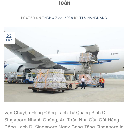
Toàn
POSTED ON
THÁNG 7 22, 2026
BY
TTS_HANGDANG
22
Th7
Vận Chuyển Hàng Đông Lạnh Từ Quảng Bình Đi
Singapore Nhanh Chóng, An Toàn Nhu Cầu Gửi Hàng
Đông Lạnh Đi Singapore Ngày Càng Tăng Singapore là