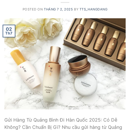
POSTED ON
THÁNG 7 2, 2025
BY
TTS_HANGDANG
02
Th7
Gửi Hàng Từ Quảng Bình Đi Hàn Quốc 2025: Có Dễ
Không? Cần Chuẩn Bị Gì? Nhu cầu gửi hàng từ Quảng