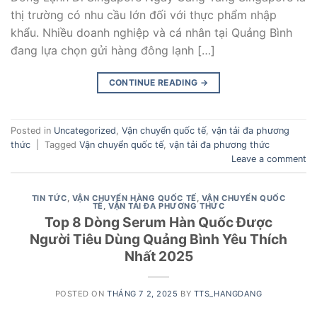
thị trường có nhu cầu lớn đối với thực phẩm nhập
khẩu. Nhiều doanh nghiệp và cá nhân tại Quảng Bình
đang lựa chọn gửi hàng đông lạnh […]
CONTINUE READING
→
Posted in
Uncategorized
,
Vận chuyển quốc tế
,
vận tải đa phương
thức
|
Tagged
Vận chuyển quốc tế
,
vận tải đa phương thức
Leave a comment
TIN TỨC
,
VẬN CHUYỂN HÀNG QUỐC TẾ
,
VẬN CHUYỂN QUỐC
TẾ
,
VẬN TẢI ĐA PHƯƠNG THỨC
Top 8 Dòng Serum Hàn Quốc Được
Người Tiêu Dùng Quảng Bình Yêu Thích
Nhất 2025
POSTED ON
THÁNG 7 2, 2025
BY
TTS_HANGDANG