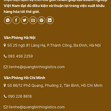
Việt Nam đạt đủ điều kiện và thuận lợi trong việc xuất khẩu
hàng hóa tới thế giới.
Văn Phòng Hà Nội
Số 25 ngõ 81 Láng Hạ, P.Thành Công, Ba Đình, Hà Nội
093 456 2259
lienhe@quangbinhlogistics.com
Văn Phòng Hồ Chí Minh
Số 86/12 Phổ Quang, Phường 2, Tân Bình, Hồ Chí Minh
090 226 8618
lienhe@quangbinhlogistics.com