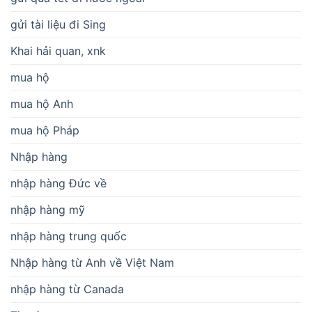
gửi tài liệu đi Sing
Khai hải quan, xnk
mua hộ
mua hộ Anh
mua hộ Pháp
Nhập hàng
nhập hàng Đức về
nhập hàng mỹ
nhập hàng trung quốc
Nhập hàng từ Anh về Việt Nam
nhập hàng từ Canada