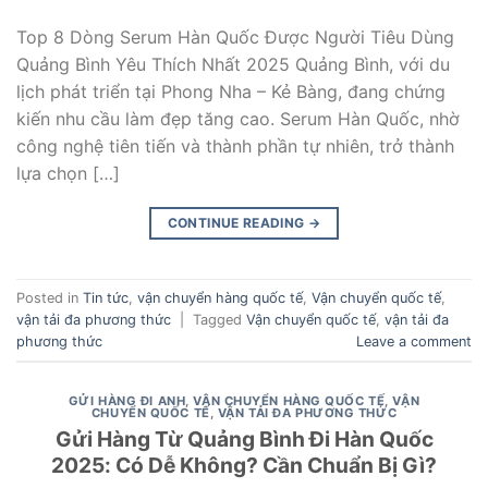
Top 8 Dòng Serum Hàn Quốc Được Người Tiêu Dùng
Quảng Bình Yêu Thích Nhất 2025 Quảng Bình, với du
lịch phát triển tại Phong Nha – Kẻ Bàng, đang chứng
kiến nhu cầu làm đẹp tăng cao. Serum Hàn Quốc, nhờ
công nghệ tiên tiến và thành phần tự nhiên, trở thành
lựa chọn […]
CONTINUE READING
→
Posted in
Tin tức
,
vận chuyển hàng quốc tế
,
Vận chuyển quốc tế
,
vận tải đa phương thức
|
Tagged
Vận chuyển quốc tế
,
vận tải đa
phương thức
Leave a comment
GỬI HÀNG ĐI ANH
,
VẬN CHUYỂN HÀNG QUỐC TẾ
,
VẬN
CHUYỂN QUỐC TẾ
,
VẬN TẢI ĐA PHƯƠNG THỨC
Gửi Hàng Từ Quảng Bình Đi Hàn Quốc
2025: Có Dễ Không? Cần Chuẩn Bị Gì?