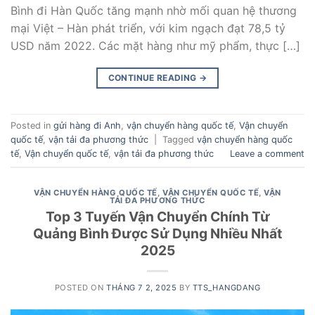
Bình đi Hàn Quốc tăng mạnh nhờ mối quan hệ thương
mại Việt – Hàn phát triển, với kim ngạch đạt 78,5 tỷ
USD năm 2022. Các mặt hàng như mỹ phẩm, thực […]
CONTINUE READING
→
Posted in
gửi hàng đi Anh
,
vận chuyển hàng quốc tế
,
Vận chuyển
quốc tế
,
vận tải đa phương thức
|
Tagged
vận chuyển hàng quốc
tế
,
Vận chuyển quốc tế
,
vận tải đa phương thức
Leave a comment
VẬN CHUYỂN HÀNG QUỐC TẾ
,
VẬN CHUYỂN QUỐC TẾ
,
VẬN
TẢI ĐA PHƯƠNG THỨC
Top 3 Tuyến Vận Chuyển Chính Từ
Quảng Bình Được Sử Dụng Nhiều Nhất
2025
POSTED ON
THÁNG 7 2, 2025
BY
TTS_HANGDANG