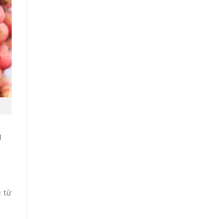
g
 từ