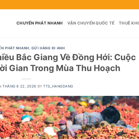
CHUYỂN PHÁT NHANH
VẬN CHUYỂN QUỐC TẾ
THUÊ KHO
ỂN PHÁT NHANH
,
GỬI HÀNG ĐI ANH
hiều Bắc Giang Về Đồng Hới: Cuộc
ời Gian Trong Mùa Thu Hoạch
N
THÁNG 6 22, 2026
BY
TTS_HANGDANG