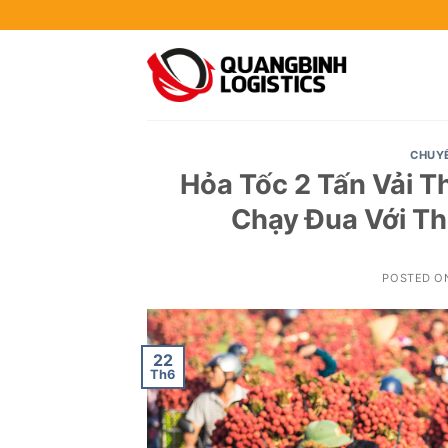
Skip
to
content
CHUY
Hỏa Tốc 2 Tấn Vải T
Chạy Đua Với Th
POSTED O
22
Th6