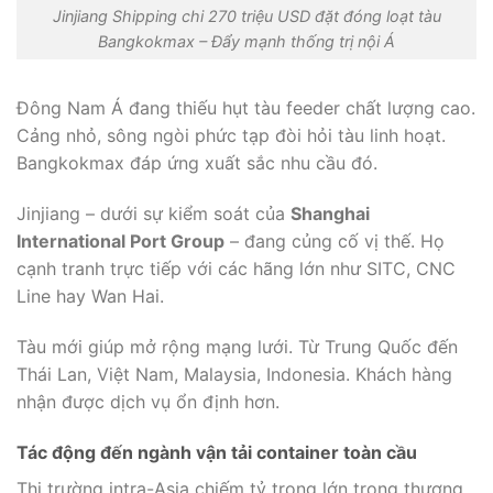
Jinjiang Shipping chi 270 triệu USD đặt đóng loạt tàu
Bangkokmax – Đẩy mạnh thống trị nội Á
Đông Nam Á đang thiếu hụt tàu feeder chất lượng cao.
Cảng nhỏ, sông ngòi phức tạp đòi hỏi tàu linh hoạt.
Bangkokmax đáp ứng xuất sắc nhu cầu đó.
Jinjiang – dưới sự kiểm soát của
Shanghai
International Port Group
– đang củng cố vị thế. Họ
cạnh tranh trực tiếp với các hãng lớn như SITC, CNC
Line hay Wan Hai.
Tàu mới giúp mở rộng mạng lưới. Từ Trung Quốc đến
Thái Lan, Việt Nam, Malaysia, Indonesia. Khách hàng
nhận được dịch vụ ổn định hơn.
Tác động đến ngành vận tải container toàn cầu
Thị trường intra-Asia chiếm tỷ trọng lớn trong thương