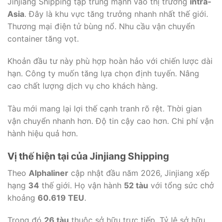
Jinjiang Shipping tập trung mạnh vào thị trường
intra-
Asia
. Đây là khu vực tăng trưởng nhanh nhất thế giới.
Thương mại điện tử bùng nổ. Nhu cầu vận chuyển
container tăng vọt.
Khoản đầu tư này phù hợp hoàn hảo với chiến lược dài
hạn. Công ty muốn tăng lựa chọn định tuyến. Nâng
cao chất lượng dịch vụ cho khách hàng.
Tàu mới mang lại lợi thế cạnh tranh rõ rệt. Thời gian
vận chuyển nhanh hơn. Độ tin cậy cao hơn. Chi phí vận
hành hiệu quả hơn.
Vị thế hiện tại của Jinjiang Shipping
Theo
Alphaliner
cập nhật đầu năm 2026, Jinjiang xếp
hạng
34
thế giới. Họ vận hành
52 tàu
với tổng sức chở
khoảng
60.619 TEU
.
Trong đó
26 tàu
thuộc sở hữu trực tiếp. Tỷ lệ sở hữu