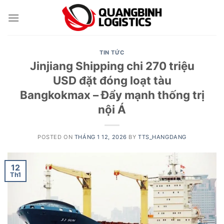
Skip
to
content
TIN TỨC
Jinjiang Shipping chi 270 triệu
USD đặt đóng loạt tàu
Bangkokmax – Đẩy mạnh thống trị
nội Á
POSTED ON
THÁNG 1 12, 2026
BY
TTS_HANGDANG
12
Th1