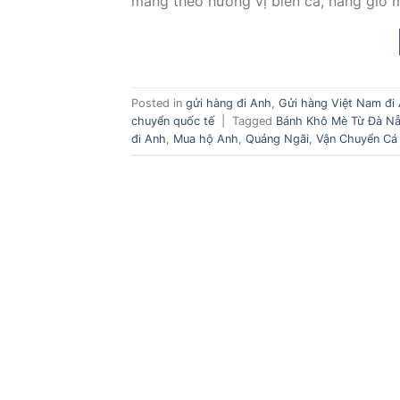
mang theo hương vị biển cả, nắng gió m
Posted in
gửi hàng đi Anh
,
Gửi hàng Việt Nam đi
chuyển quốc tế
|
Tagged
Bánh Khô Mè Từ Đà N
đi Anh
,
Mua hộ Anh
,
Quảng Ngãi
,
Vận Chuyển Cá