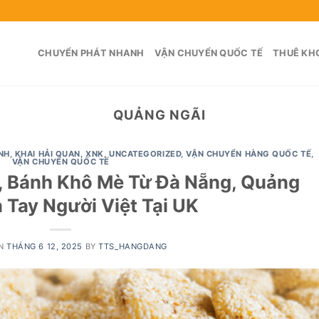
CHUYỂN PHÁT NHANH
VẬN CHUYỂN QUỐC TẾ
THUÊ KHO
QUẢNG NGÃI
NH
,
KHAI HẢI QUAN, XNK
,
UNCATEGORIZED
,
VẬN CHUYỂN HÀNG QUỐC TẾ
,
VẬN CHUYỂN QUỐC TẾ
, Bánh Khô Mè Từ Đà Nẵng, Quảng
 Tay Người Việt Tại UK
ON
THÁNG 6 12, 2025
BY
TTS_HANGDANG