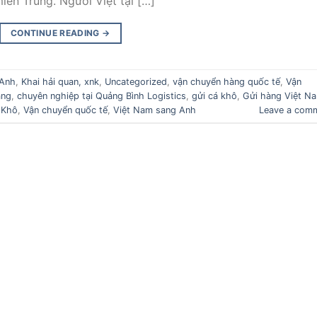
iền Trung. Người Việt tại […]
CONTINUE READING
→
 Anh
,
Khai hải quan, xnk
,
Uncategorized
,
vận chuyển hàng quốc tế
,
Vận
ẵng
,
chuyên nghiệp tại Quảng Bình Logistics
,
gửi cá khô
,
Gửi hàng Việt N
 Khô
,
Vận chuyển quốc tế
,
Việt Nam sang Anh
Leave a com