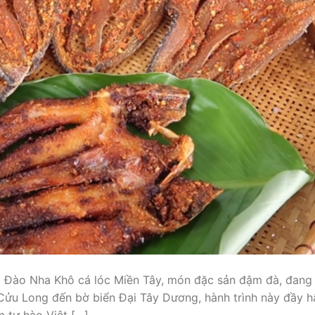
 Đào Nha Khô cá lóc Miền Tây, món đặc sản đậm đà, đang
Cửu Long đến bờ biển Đại Tây Dương, hành trình này đầy h