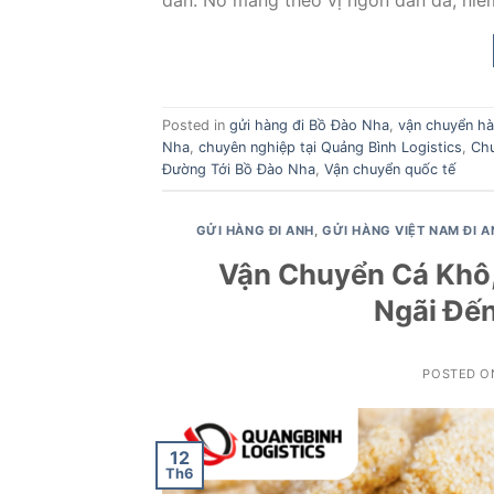
dẫn. Nó mang theo vị ngon dân dã, niềm
Posted in
gửi hàng đi Bồ Đào Nha
,
vận chuyển hà
Nha
,
chuyên nghiệp tại Quảng Bình Logistics
,
Chu
Đường Tới Bồ Đào Nha
,
Vận chuyển quốc tế
GỬI HÀNG ĐI ANH
,
GỬI HÀNG VIỆT NAM ĐI A
Vận Chuyển Cá Khô
Ngãi Đến
POSTED 
12
Th6