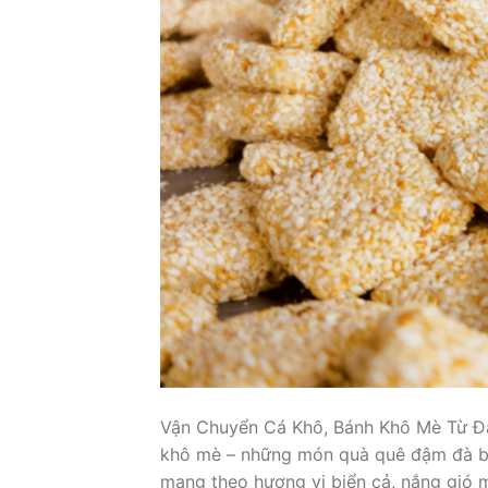
Vận Chuyển Cá Khô, Bánh Khô Mè Từ Đà
khô mè – những món quà quê đậm đà bả
mang theo hương vị biển cả, nắng gió m