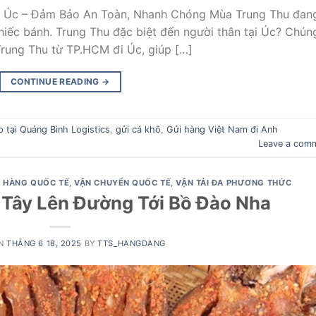
 Úc – Đảm Bảo An Toàn, Nhanh Chóng Mùa Trung Thu đan
iếc bánh. Trung Thu đặc biệt đến người thân tại Úc? Chún
Trung Thu từ TP.HCM đi Úc, giúp […]
CONTINUE READING
→
 tại Quảng Bình Logistics
,
gửi cá khô
,
Gửi hàng Việt Nam đi Anh
Leave a com
 HÀNG QUỐC TẾ
,
VẬN CHUYỂN QUỐC TẾ
,
VẬN TẢI ĐA PHƯƠNG THỨC
 Tây Lên Đường Tới Bồ Đào Nha
ON
THÁNG 6 18, 2025
BY
TTS_HANGDANG