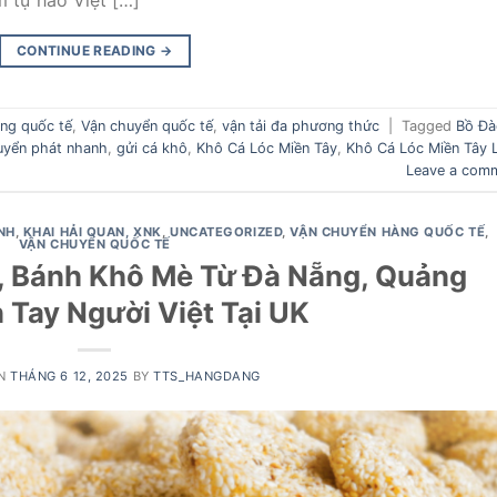
 tự hào Việt […]
CONTINUE READING
→
ng quốc tế
,
Vận chuyển quốc tế
,
vận tải đa phương thức
|
Tagged
Bồ Đà
yển phát nhanh
,
gửi cá khô
,
Khô Cá Lóc Miền Tây
,
Khô Cá Lóc Miền Tây 
Leave a com
NH
,
KHAI HẢI QUAN, XNK
,
UNCATEGORIZED
,
VẬN CHUYỂN HÀNG QUỐC TẾ
,
VẬN CHUYỂN QUỐC TẾ
, Bánh Khô Mè Từ Đà Nẵng, Quảng
 Tay Người Việt Tại UK
ON
THÁNG 6 12, 2025
BY
TTS_HANGDANG