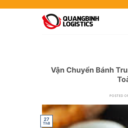
Skip
to
content
Vận Chuyển Bánh Tru
To
POSTED 
27
Th8