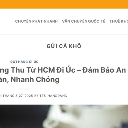
CHUYỂN PHÁT NHANH
VẬN CHUYỂN QUỐC TẾ
THUÊ KHO
GỬI CÁ KHÔ
GỬI HÀNG ĐI ÚC
ng Thu Từ HCM Đi Úc – Đảm Bảo An
àn, Nhanh Chóng
ON
THÁNG 8 27, 2025
BY
TTS_HANGDANG