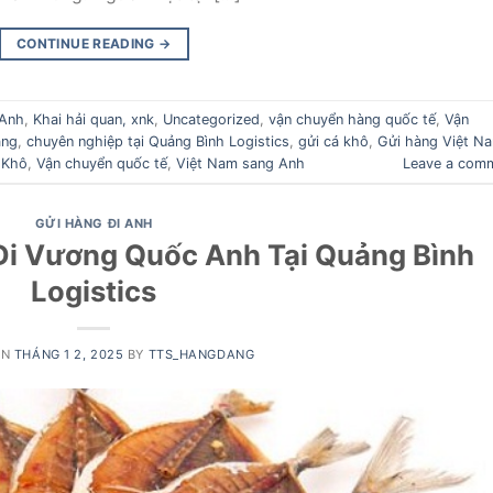
CONTINUE READING
→
 Anh
,
Khai hải quan, xnk
,
Uncategorized
,
vận chuyển hàng quốc tế
,
Vận
ẵng
,
chuyên nghiệp tại Quảng Bình Logistics
,
gửi cá khô
,
Gửi hàng Việt N
 Khô
,
Vận chuyển quốc tế
,
Việt Nam sang Anh
Leave a com
GỬI HÀNG ĐI ANH
Đi Vương Quốc Anh Tại Quảng Bình
Logistics
ON
THÁNG 1 2, 2025
BY
TTS_HANGDANG