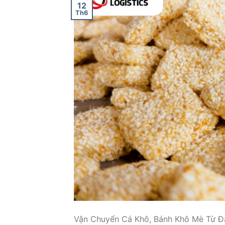
12
Th6
Vận Chuyển Cá Khô, Bánh Khô Mè Từ Đà