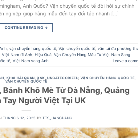
mingham, Anh Quốc? Vận chuyển quốc tế đòi hỏi sự chính
yên nghiệp giúp hàng mẫu đến tay đối tác nhanh […]
CONTINUE READING
→
 Anh
,
vận chuyển hàng quốc tế
,
Vận chuyển quốc tế
,
vận tải đa phương th
 Việt Nam đi Anh
,
Hiệu Quả
,
Vận Chuyển Hàng Mẫu Từ Việt Nam Sang
ốc tế
,
Việt Nam sang Anh
Leave a com
NH
,
KHAI HẢI QUAN, XNK
,
UNCATEGORIZED
,
VẬN CHUYỂN HÀNG QUỐC TẾ
,
VẬN CHUYỂN QUỐC TẾ
, Bánh Khô Mè Từ Đà Nẵng, Quảng
 Tay Người Việt Tại UK
ON
THÁNG 6 12, 2025
BY
TTS_HANGDANG