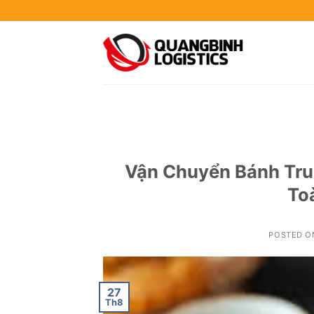
Skip
to
content
Vận Chuyển Bánh Tru
To
POSTED 
27
Th8