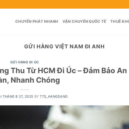
CHUYỂN PHÁT NHANH
VẬN CHUYỂN QUỐC TẾ
THUÊ KHO
GỬI HÀNG VIỆT NAM ĐI ANH
GỬI HÀNG ĐI ÚC
ng Thu Từ HCM Đi Úc – Đảm Bảo An
àn, Nhanh Chóng
ON
THÁNG 8 27, 2025
BY
TTS_HANGDANG