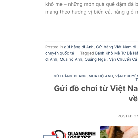
khô mè – những món quà quê đậm đà bả
mang theo hương vị biển cả, nắng gió m
Posted in
gửi hàng đi Anh
,
Gửi hàng Việt Nam đi
chuyển quốc tế
|
Tagged
Bánh Khô Mè Từ Đà N
đi Anh
,
Mua hộ Anh
,
Quảng Ngãi
,
Vận Chuyển Cá
GỬI HÀNG ĐI ANH
,
MUA HỘ ANH
,
VẬN CHUYỂ
T
Gửi đồ chơi từ Việt N
về
POSTED O