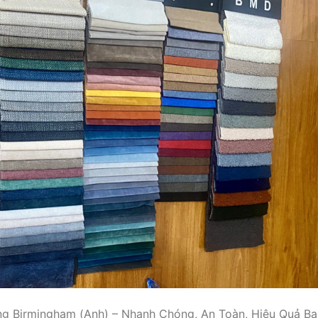
g Birmingham (Anh) – Nhanh Chóng, An Toàn, Hiệu Quả Bạ