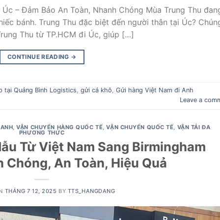
 Úc – Đảm Bảo An Toàn, Nhanh Chóng Mùa Trung Thu đan
iếc bánh. Trung Thu đặc biệt đến người thân tại Úc? Chún
Trung Thu từ TP.HCM đi Úc, giúp […]
CONTINUE READING
→
 tại Quảng Bình Logistics
,
gửi cá khô
,
Gửi hàng Việt Nam đi Anh
Leave a com
 ANH
,
VẬN CHUYỂN HÀNG QUỐC TẾ
,
VẬN CHUYỂN QUỐC TẾ
,
VẬN TẢI ĐA
PHƯƠNG THỨC
ẫu Từ Việt Nam Sang Birmingham
h Chóng, An Toàn, Hiệu Quả
ON
THÁNG 7 12, 2025
BY
TTS_HANGDANG