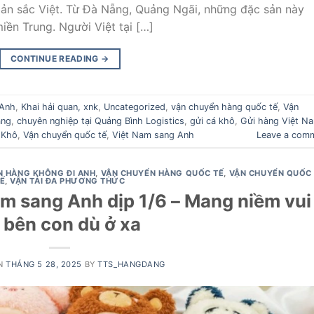
n sắc Việt. Từ Đà Nẵng, Quảng Ngãi, những đặc sản này
iền Trung. Người Việt tại […]
CONTINUE READING
→
 Anh
,
Khai hải quan, xnk
,
Uncategorized
,
vận chuyển hàng quốc tế
,
Vận
ẵng
,
chuyên nghiệp tại Quảng Bình Logistics
,
gửi cá khô
,
Gửi hàng Việt N
 Khô
,
Vận chuyển quốc tế
,
Việt Nam sang Anh
Leave a com
N HÀNG KHÔNG ĐI ANH
,
VẬN CHUYỂN HÀNG QUỐC TẾ
,
VẬN CHUYỂN QUỐC
Ế
,
VẬN TẢI ĐA PHƯƠNG THỨC
am sang Anh dịp 1/6 – Mang niềm vui
 bên con dù ở xa
N
THÁNG 5 28, 2025
BY
TTS_HANGDANG