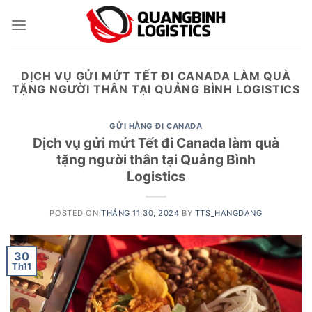
Skip
to
content
DỊCH VỤ GỬI MỨT TẾT ĐI CANADA LÀM QUÀ
TẶNG NGƯỜI THÂN TẠI QUẢNG BÌNH LOGISTICS
GỬI HÀNG ĐI CANADA
Dịch vụ gửi mứt Tết đi Canada làm quà
tặng người thân tại Quảng Bình
Logistics
POSTED ON
THÁNG 11 30, 2024
BY
TTS_HANGDANG
30
Th11