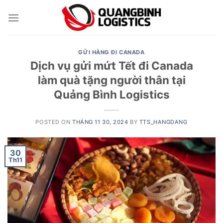
Skip
to
content
GỬI HÀNG ĐI CANADA
Dịch vụ gửi mứt Tết đi Canada
làm quà tặng người thân tại
Quảng Bình Logistics
POSTED ON
THÁNG 11 30, 2024
BY
TTS_HANGDANG
30
Th11