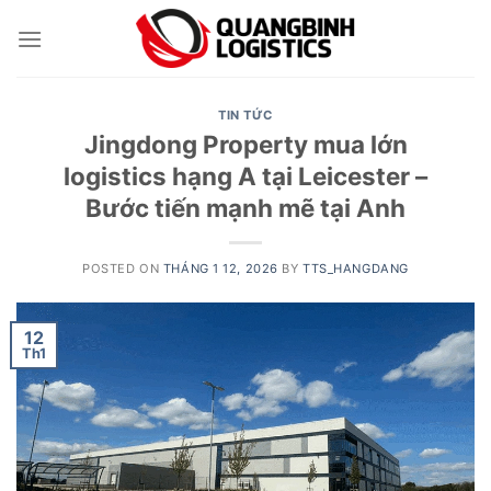
Skip
to
content
TIN TỨC
Jingdong Property mua lớn
logistics hạng A tại Leicester –
Bước tiến mạnh mẽ tại Anh
POSTED ON
THÁNG 1 12, 2026
BY
TTS_HANGDANG
12
Th1