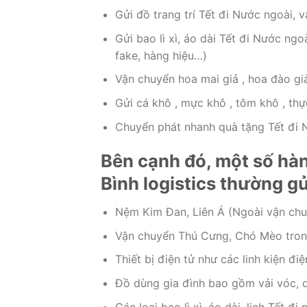
Gửi đồ trang trí Tết đi Nước ngoài, v
Gửi bao lì xì, áo dài Tết đi Nước ngo
fake, hàng hiệu…)
Vận chuyển hoa mai giả , hoa đào giả 
Gửi cá khô , mực khô , tôm khô , th
Chuyển phát nhanh quà tặng Tết đi N
Bên cạnh đó, một số hà
Bình logistics thường g
Nệm Kim Đan, Liên Á (Ngoài vận chu
Vận chuyển Thú Cưng, Chó Mèo tron
Thiết bị điện tử như các linh kiện điệ
Đồ dùng gia đình bao gồm vải vóc, qu
Các loại bao lì xì, áo dài, lịch Tết đ