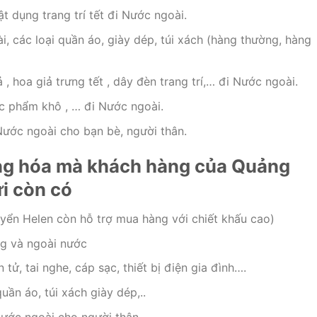
ật dụng trang trí tết đi Nước ngoài.
ài, các loại quần áo, giày dép, túi xách (hàng thường, hàng
, hoa giả trưng tết , dây đèn trang trí,… đi Nước ngoài.
ực phẩm khô , … đi Nước ngoài.
ước ngoài cho bạn bè, người thân.
ng hóa mà khách hàng của Quảng
ửi còn có
yển Helen còn hỗ trợ mua hàng với chiết khấu cao)
g và ngoài nước
n tử, tai nghe, cáp sạc, thiết bị điện gia đình….
ần áo, túi xách giày dép,..
i nước ngoài cho người thân.