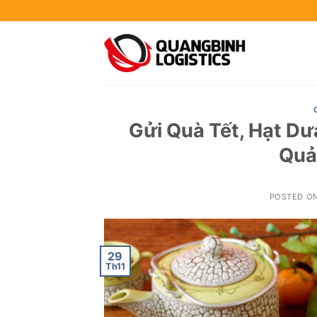
Skip
to
content
Gửi Quà Tết, Hạt D
Quả
POSTED O
29
Th11