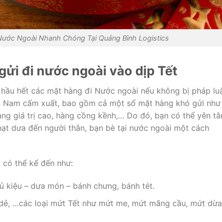
 Nước Ngoài Nhanh Chóng Tại Quảng Bình Logistics
ửi đi nước ngoài vào dịp Tết
 hầu hết các mặt hàng đi Nước ngoài nếu không bị pháp lu
ệt Nam cấm xuất, bao gồm cả một số mặt hàng khó gửi như
àng giá trị cao, hàng cồng kềnh,… Do đó, bạn có thể yên t
 hạt dưa đến người thân, bạn bè tại nước ngoài một cách
 có thể kể đến như:
ủ kiệu – dưa món – bánh chưng, bánh tét.
t dẻ, …các loại mứt Tết như mứt me, mứt mãng cầu, mứt dừa