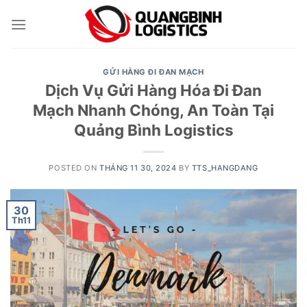
Skip
to
content
GỬI HÀNG ĐI ĐAN MẠCH
Dịch Vụ Gửi Hàng Hóa Đi Đan
Mạch Nhanh Chóng, An Toàn Tại
Quảng Bình Logistics
POSTED ON
THÁNG 11 30, 2024
BY
TTS_HANGDANG
30
Th11