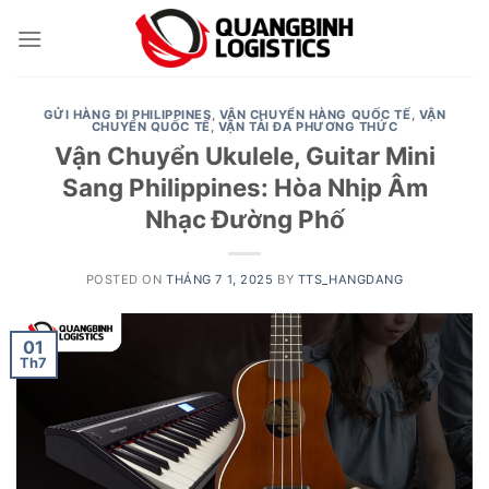
Skip
to
content
GỬI HÀNG ĐI PHILIPPINES
,
VẬN CHUYỂN HÀNG QUỐC TẾ
,
VẬN
CHUYỂN QUỐC TẾ
,
VẬN TẢI ĐA PHƯƠNG THỨC
Vận Chuyển Ukulele, Guitar Mini
Sang Philippines: Hòa Nhịp Âm
Nhạc Đường Phố
POSTED ON
THÁNG 7 1, 2025
BY
TTS_HANGDANG
01
Th7