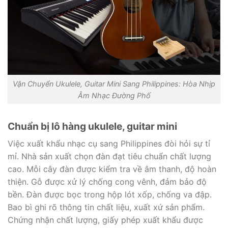
Vận Chuyển Ukulele, Guitar Mini Sang Philippines: Hòa Nhịp
Âm Nhạc Đường Phố
Chuẩn bị lô hàng ukulele, guitar mini
Việc xuất khẩu nhạc cụ sang Philippines đòi hỏi sự tỉ
mỉ. Nhà sản xuất chọn đàn đạt tiêu chuẩn chất lượng
cao. Mỗi cây đàn được kiểm tra về âm thanh, độ hoàn
thiện. Gỗ được xử lý chống cong vênh, đảm bảo độ
bền. Đàn được bọc trong hộp lót xốp, chống va đập.
Bao bì ghi rõ thông tin chất liệu, xuất xứ sản phẩm.
Chứng nhận chất lượng, giấy phép xuất khẩu được