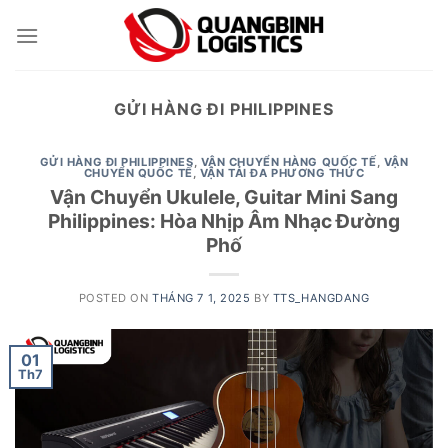
Skip
to
content
GỬI HÀNG ĐI PHILIPPINES
GỬI HÀNG ĐI PHILIPPINES
,
VẬN CHUYỂN HÀNG QUỐC TẾ
,
VẬN
CHUYỂN QUỐC TẾ
,
VẬN TẢI ĐA PHƯƠNG THỨC
Vận Chuyển Ukulele, Guitar Mini Sang
Philippines: Hòa Nhịp Âm Nhạc Đường
Phố
POSTED ON
THÁNG 7 1, 2025
BY
TTS_HANGDANG
01
Th7