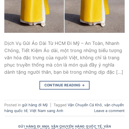
Dịch Vụ Gửi Áo Dài Từ HCM Đi Mỹ – An Toàn, Nhanh
Chóng, Tiết Kiệm Áo dài, một trong những biểu tượng
văn hóa đặc trưng của người Việt, không chỉ là trang
phục truyền thống mà còn là món quà đầy ý nghĩa
dành tặng người thân, bạn bè trong những dịp đặc […]
CONTINUE READING
→
Posted in
gửi hàng đi Mỹ
|
Tagged
Vận Chuyển Cá Khô
,
vận chuyển
hàng quốc tế
,
Việt Nam sang Anh
Leave a comment
GỬI HÀNG ĐI ANH
,
VẬN CHUYỂN HÀNG QUỐC TẾ
,
VẬN