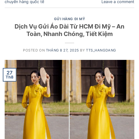
chuyển hàng quốc tế
Leave a comment
GỬI HÀNG ĐI MỸ
Dịch Vụ Gửi Áo Dài Từ HCM Đi Mỹ – An
Toàn, Nhanh Chóng, Tiết Kiệm
POSTED ON
THÁNG 8 27, 2025
BY
TTS_HANGDANG
27
Th8