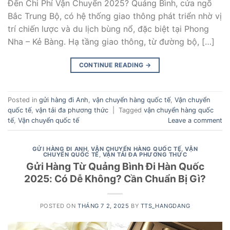
Đến Chi Phí Vận Chuyển 2025? Quảng Bình, cửa ngõ
Bắc Trung Bộ, có hệ thống giao thông phát triển nhờ vị
trí chiến lược và du lịch bùng nổ, đặc biệt tại Phong
Nha – Kẻ Bàng. Hạ tầng giao thông, từ đường bộ, […]
CONTINUE READING
→
Posted in
gửi hàng đi Anh
,
vận chuyển hàng quốc tế
,
Vận chuyển
quốc tế
,
vận tải đa phương thức
|
Tagged
vận chuyển hàng quốc
tế
,
Vận chuyển quốc tế
Leave a comment
GỬI HÀNG ĐI ANH
,
VẬN CHUYỂN HÀNG QUỐC TẾ
,
VẬN
CHUYỂN QUỐC TẾ
,
VẬN TẢI ĐA PHƯƠNG THỨC
Gửi Hàng Từ Quảng Bình Đi Hàn Quốc
2025: Có Dễ Không? Cần Chuẩn Bị Gì?
POSTED ON
THÁNG 7 2, 2025
BY
TTS_HANGDANG