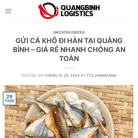
Skip
to
content
UNCATEGORIZED
GỬI CÁ KHÔ ĐI HÀN TẠI QUẢNG
BÌNH – GIÁ RẺ NHANH CHÓNG AN
TOÀN
POSTED ON
THÁNG 10 29, 2024
BY
TTS_HANGDANG
29
Th10