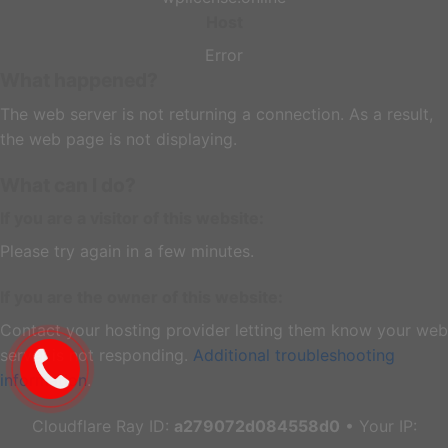
Host
Error
What happened?
The web server is not returning a connection. As a result,
the web page is not displaying.
What can I do?
If you are a visitor of this website:
Please try again in a few minutes.
If you are the owner of this website:
Contact your hosting provider letting them know your web
server is not responding.
Additional troubleshooting
information
.
Cloudflare Ray ID:
a279072d084558d0
•
Your IP: