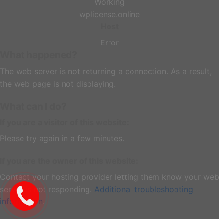
Working
wplicense.online
Host
Error
What happened?
The web server is not returning a connection. As a result,
the web page is not displaying.
What can I do?
If you are a visitor of this website:
Please try again in a few minutes.
If you are the owner of this website:
Contact your hosting provider letting them know your web
server is not responding.
Additional troubleshooting
information
.