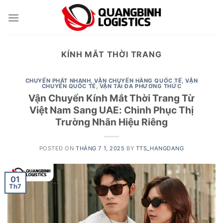
Skip
to
content
KÍNH MẮT THỜI TRANG
CHUYỂN PHÁT NHANH
,
VẬN CHUYỂN HÀNG QUỐC TẾ
,
VẬN
CHUYỂN QUỐC TẾ
,
VẬN TẢI ĐA PHƯƠNG THỨC
Vận Chuyển Kính Mắt Thời Trang Từ
Việt Nam Sang UAE: Chinh Phục Thị
Trường Nhãn Hiệu Riêng
POSTED ON
THÁNG 7 1, 2025
BY
TTS_HANGDANG
01
Th7