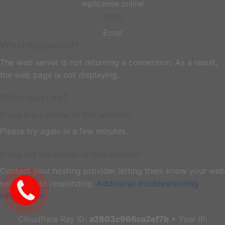
wplicense.online
Host
Error
What happened?
The web server is not returning a connection. As a result,
the web page is not displaying.
What can I do?
If you are a visitor of this website:
Please try again in a few minutes.
If you are the owner of this website:
Contact your hosting provider letting them know your web
server is not responding.
Additional troubleshooting
information
.
Cloudflare Ray ID:
a2803c966ca2ef7b
•
Your IP: