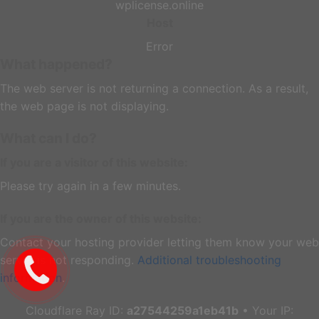
wplicense.online
Host
Error
What happened?
The web server is not returning a connection. As a result,
the web page is not displaying.
What can I do?
If you are a visitor of this website:
Please try again in a few minutes.
If you are the owner of this website:
Contact your hosting provider letting them know your web
server is not responding.
Additional troubleshooting
information
.
Cloudflare Ray ID:
a27544259a1eb41b
•
Your IP: