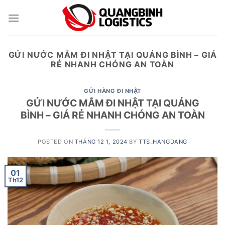
Skip
to
content
GỬI NƯỚC MẮM ĐI NHẬT TẠI QUẢNG BÌNH – GIÁ
RẺ NHANH CHÓNG AN TOÀN
GỬI HÀNG ĐI NHẬT
GỬI NƯỚC MẮM ĐI NHẬT TẠI QUẢNG
BÌNH – GIÁ RẺ NHANH CHÓNG AN TOÀN
POSTED ON
THÁNG 12 1, 2024
BY
TTS_HANGDANG
01
Th12