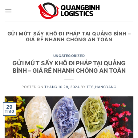
Skip
to
content
GỬI MỨT SẤY KHÔ ĐI PHÁP TẠI QUẢNG BÌNH –
GIÁ RẺ NHANH CHÓNG AN TOÀN
UNCATEGORIZED
GỬI MỨT SẤY KHÔ ĐI PHÁP TẠI QUẢNG
BÌNH – GIÁ RẺ NHANH CHÓNG AN TOÀN
POSTED ON
THÁNG 10 29, 2024
BY
TTS_HANGDANG
29
Th10