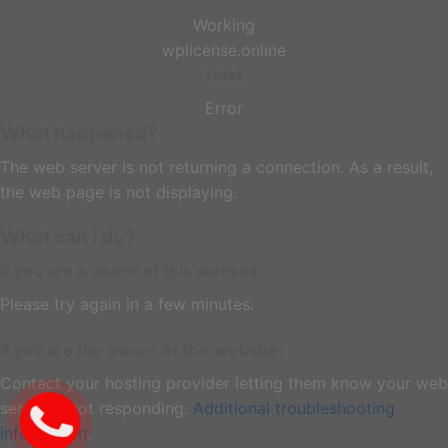
Working
wplicense.online
Host
Error
What happened?
The web server is not returning a connection. As a result,
the web page is not displaying.
What can I do?
If you are a visitor of this website:
Please try again in a few minutes.
If you are the owner of this website:
Contact your hosting provider letting them know your web
server is not responding.
Additional troubleshooting
information
.