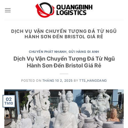
Skip
to
content
DỊCH VỤ VẬN CHUYỂN TƯỢNG ĐÁ TỪ NGŨ
HÀNH SƠN ĐẾN BRISTOL GIÁ RẺ
CHUYỂN PHÁT NHANH
,
GỬI HÀNG ĐI ANH
Dịch Vụ Vận Chuyển Tượng Đá Từ Ngũ
Hành Sơn Đến Bristol Giá Rẻ
POSTED ON
THÁNG 10 2, 2025
BY
TTS_HANGDANG
02
Th10