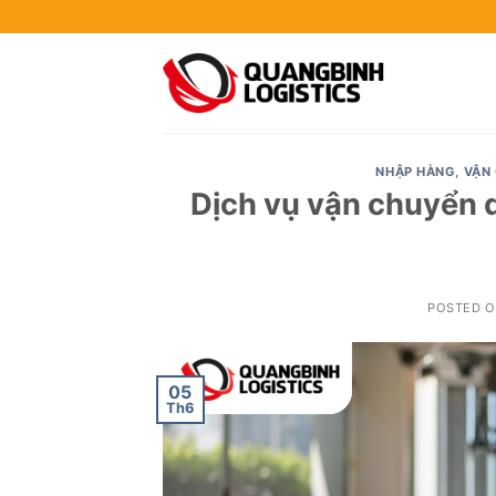
Skip
to
content
NHẬP HÀNG
,
VẬN
Dịch vụ vận chuyển d
POSTED 
05
Th6